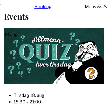
Hopp
Booking
Meny
til
innhold
Events
18
aug
Tirsdag 18. aug
18:30 – 21:00